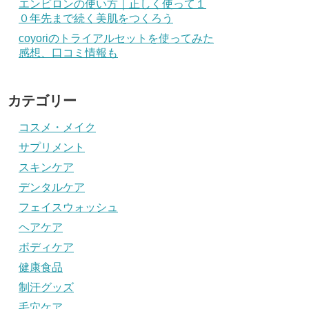
エンビロンの使い方｜正しく使って１
０年先まで続く美肌をつくろう
coyoriのトライアルセットを使ってみた
感想、口コミ情報も
カテゴリー
コスメ・メイク
サプリメント
スキンケア
デンタルケア
フェイスウォッシュ
ヘアケア
ボディケア
健康食品
制汗グッズ
毛穴ケア