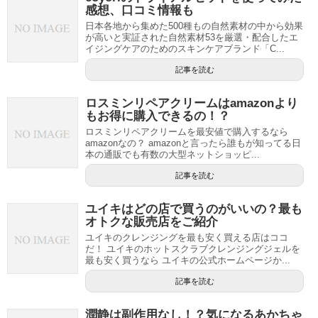
感想、口コミ情報も
日本各地から集めた500種もの自然素材の中から効果
が高いと実証された自然素材53を厳選・配合したエ
イジングケアのためのスキンケアブランド「C...
記事を読む
ロスミンリペアクリームはamazonより
もお得に購入できるの！？
ロスミンリペアクリームを最安値で購入するなら
amazonなの？ amazonと言ったら誰もが知ってる日
本の通販でも有数の大型ネットショッピ...
記事を読む
ユイキはどの店で買うのがいいの？最も
オトクな販売店をご紹介
ユイキのクレンジングを最も安く買える店はココ
だ！ ユイキのホットスクラブクレンジングジェルを
最も安く買うなら ユイキの公式ホームページか...
記事を読む
潤静は副作用なし！？気になるあかちゃ