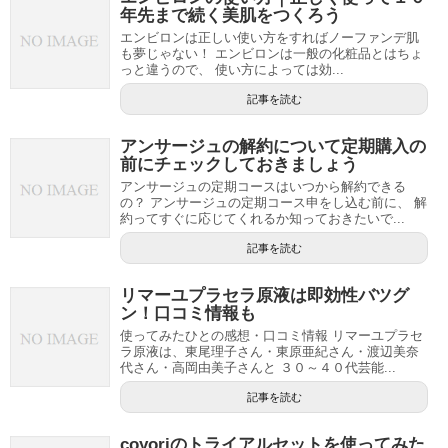
年先まで続く美肌をつくろう
エンビロンは正しい使い方をすればノーファンデ肌
も夢じゃない！ エンビロンは一般の化粧品とはちょ
っと違うので、 使い方によっては効...
記事を読む
アンサージュの解約について定期購入の
前にチェックしておきましょう
アンサージュの定期コースはいつから解約できる
の？ アンサージュの定期コース申をし込む前に、 解
約ってすぐに応じてくれるか知っておきたいで...
記事を読む
リマーユプラセラ原液は即効性バツグ
ン！口コミ情報も
使ってみたひとの感想・口コミ情報 リマーユプラセ
ラ原液は、東尾理子さん・東原亜紀さん・渡辺美奈
代さん・高岡由美子さんと ３０～４０代芸能...
記事を読む
coyoriのトライアルセットを使ってみた