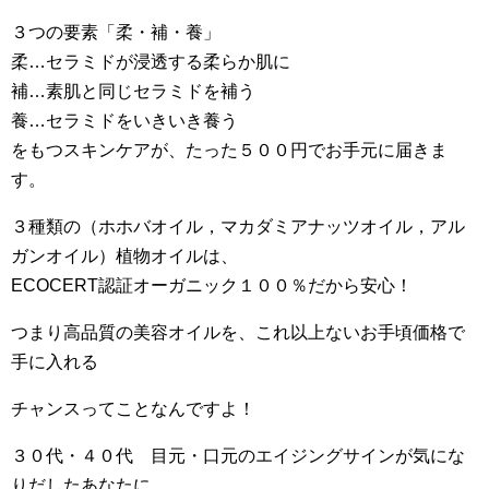
３つの要素「柔・補・養」
柔…セラミドが浸透する柔らか肌に
補…素肌と同じセラミドを補う
養…セラミドをいきいき養う
をもつスキンケアが、たった５００円でお手元に届きま
す。
３種類の（ホホバオイル，マカダミアナッツオイル，アル
ガンオイル）植物オイルは、
ECOCERT認証オーガニック１００％だから安心！
つまり高品質の美容オイルを、これ以上ないお手頃価格で
手に入れる
チャンスってことなんですよ！
３０代・４０代 目元・口元のエイジングサインが気にな
りだしたあなたに